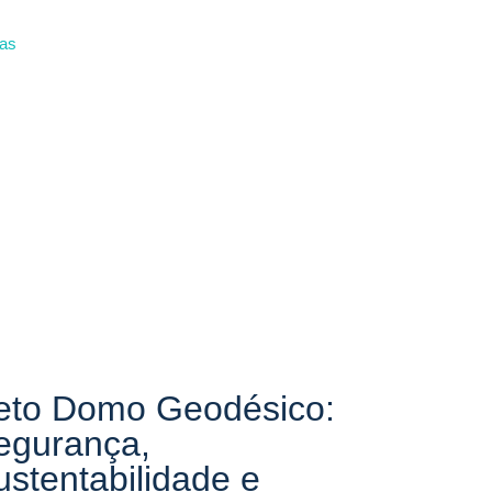
das
eto Domo Geodésico:
egurança,
ustentabilidade e