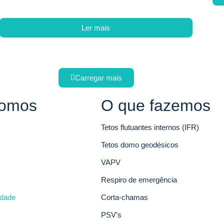
Ler mais
Carregar mais
omos
O que fazemos
Tetos flutuantes internos (IFR)
Tetos domo geodésicos
VAPV
Respiro de emergência
idade
Corta-chamas
PSV's