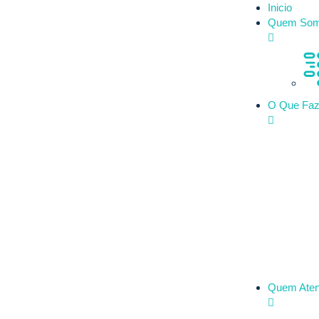
Inicio
Quem So
O Que Fa
Quem Ate