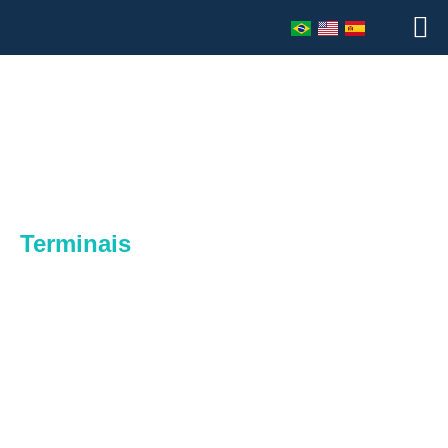
Terminais
Atendemos aos principais clientes do segmento de terminais
fornecendo soluções de proteção e otimização do processo
de armazenamento de líquidos, ou gases.