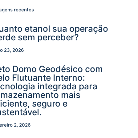
agens recentes
uanto etanol sua operação
erde sem perceber?
ho 23, 2026
eto Domo Geodésico com
elo Flutuante Interno:
ecnologia integrada para
rmazenamento mais
iciente, seguro e
ustentável.
ereiro 2, 2026