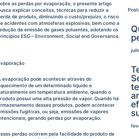
obre as perdas por evaporação, o presente artigo
Post
usca explicar conceitos, técnicas para reduzir a
erda de produto, diminuindo o custo/prejuízo, o risco
e acidentes com atmosferas explosivas, bem como a
Q
edução da emissão de gases poluentes, adotando os
p
rincípios ESG – Environment, Social and Governance.
jul
Evaporação
T
S
 evaporação pode acontecer através do
t
quecimento de um determinado líquido e
aturalmente em temperatura ambiente, quando o
a
roduto possui uma alta pressão de vapor. Quando há
ef
armazenamento desses produtos, podem acontecer
s
missões fugitivas, ou seja, emissões de vapores
ntencionais, gerando perdas por evaporação.
fev
ssas perdas ocorrem pela facilidade do produto de