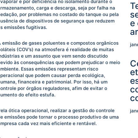
vaporar e por deficiência no isolamento durante o
T
rmazenamento, carga e descarga, seja por falha na
s
edação, por problemas no costado do tanque ou pela
usência de dispositivos de segurança que reduzem
e
s emissões fugitivas.
a
 emissão de gases poluentes e compostos orgânicos
jan
oláteis (COV’s) na atmosfera é realidade de muitas
ndústrias e um assunto que vem sendo discutido
C
evido às consequências que podem prejudicar o meio
mbiente. Essas emissões representam risco
e
peracional que podem causar perda ecológica,
e
umana, financeira e patrimonial. Por isso, há um
c
ontrole por órgãos reguladores, afim de evitar o
umento do efeito estufa.
c
ela ótica operacional, realizar a gestão do controle
jan
e emissões pode tornar o processo produtivo de uma
mpresa cada vez mais eficiente e rentável.