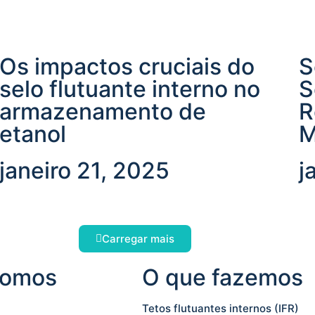
Os impactos cruciais do
S
selo flutuante interno no
S
armazenamento de
R
etanol
M
janeiro 21, 2025
j
Carregar mais
somos
O que fazemos
Tetos flutuantes internos (IFR)