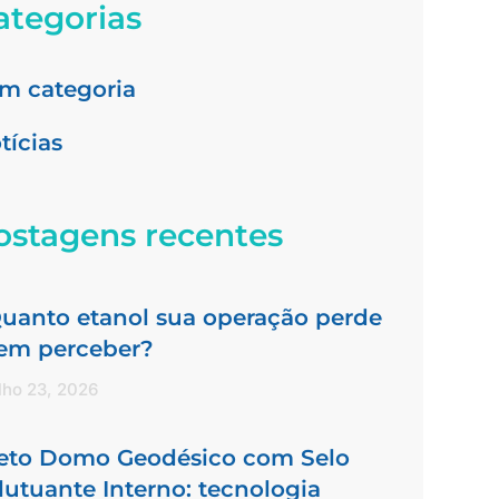
ategorias
m categoria
tícias
ostagens recentes
uanto etanol sua operação perde
em perceber?
lho 23, 2026
eto Domo Geodésico com Selo
lutuante Interno: tecnologia