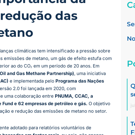
C
 redução das
Se
etano
No
nças climáticas tem intensificado a pressão sobre
suas emissões de metano, um gás de efeito estufa com
P
erior ao do CO₂ em um período de 20 anos. Em
il and Gas Methane Partnership)
, uma iniciativa
CAC)
e implementada pelo
Programa das Nações
Q
ersão 2.0 foi lançada em 2020, com
s
de uma colaboração entre
PNUMA, CCAC, a
 Fund e 62 empresas de petróleo e gás.
O objetivo
ju
ração e redução das emissões de metano no setor.
T
nte adotado para relatórios voluntários de
F