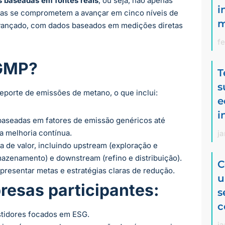
 baseadas em fontes reais
, ou seja, não apenas
i
rias se comprometem a avançar em cinco níveis de
m
is avançado, com dados baseados em medições diretas
fe
GMP?
T
s
porte de emissões de metano, o que inclui:
e
i
 baseadas em fatores de emissão genéricos até
a melhoria contínua.
ja
a de valor, incluindo upstream (exploração e
mazenamento) e downstream (refino e distribuição).
C
presentar metas e estratégias claras de redução.
u
resas participantes:
s
c
stidores focados em ESG.
ja