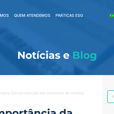
EMOS
QUEM ATENDEMOS
PRÁTICAS ESG
Notícias e
Blog
âmera OGI na redução das emissões de metano
mportância da