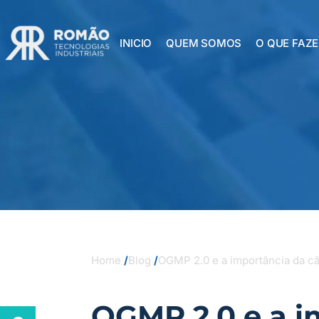
INICIO
QUEM SOMOS
O QUE FAZ
Home
/
Blog
/
OGMP 2.0 e a importância da c
OGMP 2.0 e a i