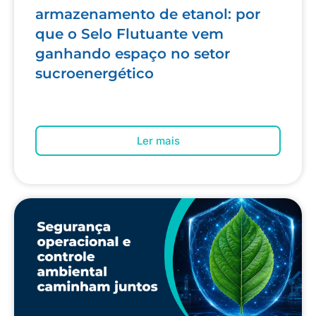
armazenamento de etanol: por
que o Selo Flutuante vem
ganhando espaço no setor
sucroenergético
Ler mais